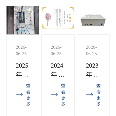
2026-
2026-
2026-
06-25
06-25
06-25
2025
2024
2023
年
年 荣
年 向
KBK
获神
湖南
查
查
查
产品
钢压
微针
看
看
看
更
更
更
粉体
缩机
医疗
多
多
多
喷涂
制造
器械