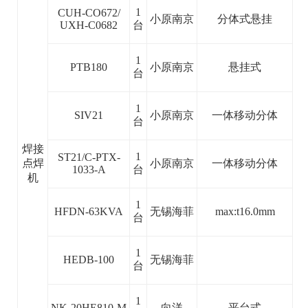
1
CUH-CO672/
小原南京
分体式悬挂
UXH-C0682
台
1
PTB180
小原南京
悬挂式
台
1
SIV21
小原南京
一体移动分体
台
焊接
1
ST21/C-PTX-
点焊
小原南京
一体移动分体
1033-A
台
机
1
HFDN-63KVA
无锡海菲
max:t16.0mm
台
1
HEDB-100
无锡海菲
台
1
NK-20HE810-M
向洋
平台式