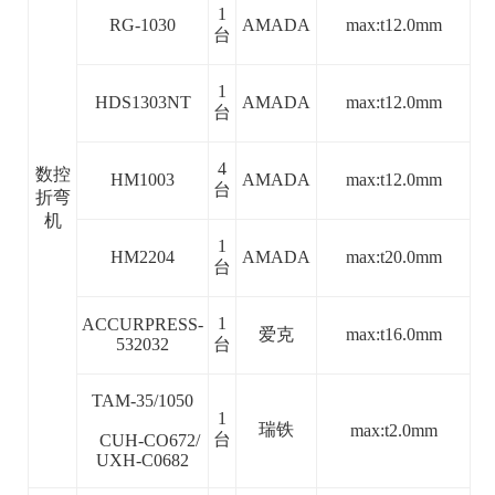
1
RG-1030
AMADA
max:t12.0mm
台
1
HDS1303NT
AMADA
max:t12.0mm
台
4
数控
HM1003
AMADA
max:t12.0mm
台
折弯
机
1
HM2204
AMADA
max:t20.0mm
台
1
ACCURPRESS-
爱克
max:t16.0mm
532032
台
TAM-35/1050
1
瑞铁
max:t2.0mm
台
CUH-CO672/
UXH-C0682