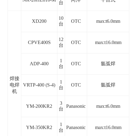
台
10
XD200
OTC
max:t6.0mm
台
12
CPVE400S
OTC
max:t16.0mm
台
1
ADP-400
OTC
氩弧焊
台
焊接
1
电焊
VRTP-400 (S-4)
OTC
氩弧焊
台
机
3
YM-200KR2
Panasonic
max:t6.0mm
台
1
YM-350KR2
Panasonic
max:t16.0mm
台