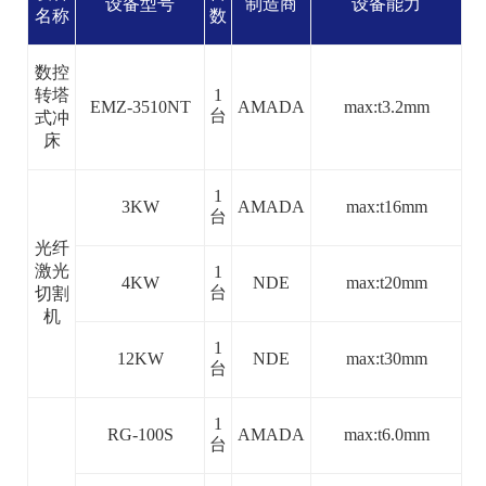
设备型号
制造商
设备能力
名称
数
数控
转塔
1
EMZ-3510NT
AMADA
max:t3.2mm
台
式冲
床
1
3KW
AMADA
max:t16mm
台
光纤
激光
1
4KW
NDE
max:t20mm
台
切割
机
1
12KW
NDE
max:t30mm
台
1
RG-100S
AMADA
max:t6.0mm
台