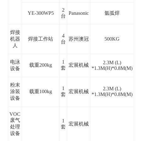
2
YE-300WP5
Panasonic
氩弧焊
台
焊接
4
机器
焊接工作站
苏州澳冠
500KG
台
人
电泳
1
2.3M (L)
载重200kg
宏展机械
套
*1.3M(H)*0.8M(M)
设备
粉末
1
2.3M (L)
涂装
载重100kg
宏展机械
套
*1.3M(H)*0.8M(M)
设备
VOC
废气
1
宏展机械
处理
套
设备